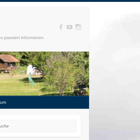
s passiert informieren.
sum
he