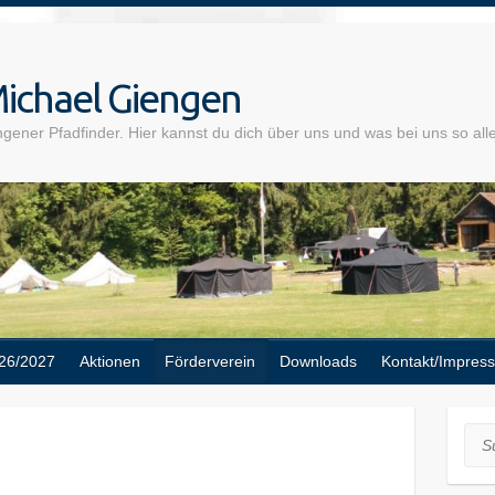
ichael Giengen
gener Pfadfinder. Hier kannst du dich über uns und was bei uns so alle
26/2027
Aktionen
Förderverein
Downloads
Kontakt/Impres
Suc