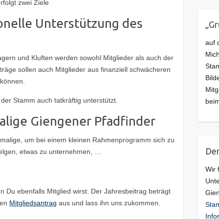
folgt zwei Ziele
onelle Unterstützung des
„G
auf 
Mich
ern und Kluften werden sowohl Mitglieder als auch der
Stam
träge sollen auch Mitglieder aus finanziell schwächeren
Bild
 können.
Mitg
der Stamm auch tatkräftig unterstützt.
beim
alige Giengener Pfadfinder
Ehemalige, um bei einem kleinen Rahmenprogramm sich zu
Den
elgen, etwas zu unternehmen, …
Wir 
Unte
 Du ebenfalls Mitglied wirst. Der Jahresbeitrag beträgt
Gie
 den
Mitgliedsantrag
aus und lass ihn uns zukommen.
Stam
Info