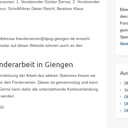
rsonen: 1. Vorsitzender Günter Dernai, 2. Vorsitzender
un, Schriftführer Dieter Reichl, Beisitzer Klaus
Eben
dies
Förd
geme
Spen
-Adresse foerderverein@dpsg-giengen.de erreicht
Weit
mular auf dieser Website können auch an den
inderarbeit in Giengen
Auc
erstützung der Arbeit des aktiven Stammes freuen wir
er den Förderverein. Dieser ist gemeinnützig und kann
D
Gerne kann dafür die untenstehende Kontoverbindung
St
t werden.
D
DP
PSG
D