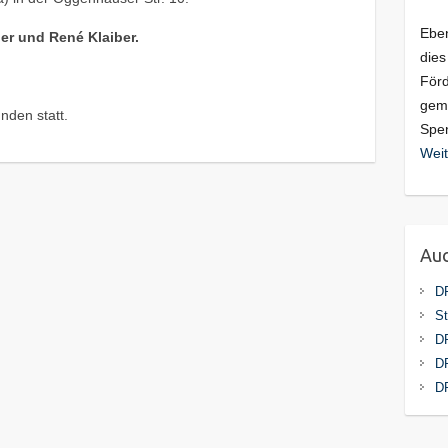
Eben
ier und René Klaiber.
dies
Förd
geme
nden statt.
Spen
Weit
Auc
D
St
D
DP
D