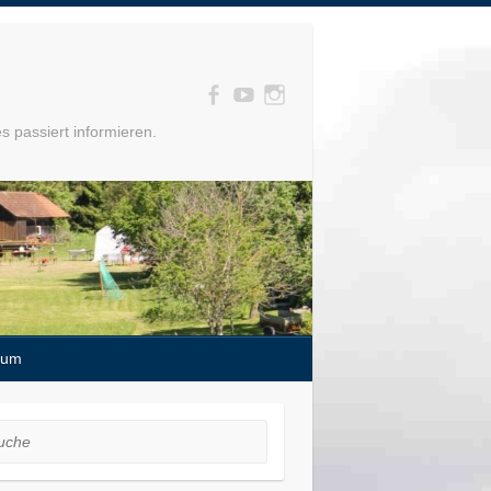
s passiert informieren.
sum
he