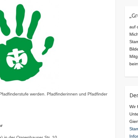
„G
auf 
Mich
Stam
Bild
Mitg
beim
Pfadfinderstufe werden. Pfadfinderinnen und Pfadfinder
Den
Wir 
Unte
Gie
hr
Stam
Info
) in der Oggenhauser Str. 10.