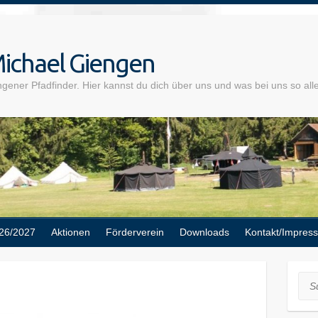
ichael Giengen
gener Pfadfinder. Hier kannst du dich über uns und was bei uns so alle
26/2027
Aktionen
Förderverein
Downloads
Kontakt/Impres
Suc