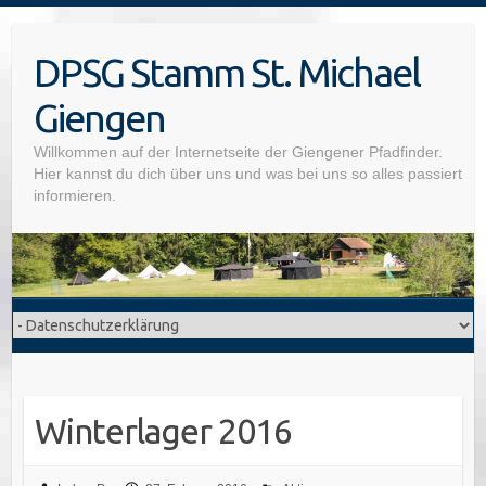
Skip
to
DPSG Stamm St. Michael
content
Giengen
Willkommen auf der Internetseite der Giengener Pfadfinder.
Hier kannst du dich über uns und was bei uns so alles passiert
informieren.
Winterlager 2016