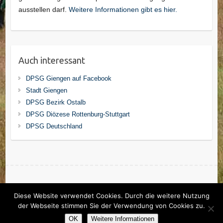
ausstellen darf.
Weitere Informationen gibt es hier.
Auch interessant
DPSG Giengen auf Facebook
Stadt Giengen
DPSG Bezirk Ostalb
DPSG Diözese Rottenburg-Stuttgart
DPSG Deutschland
Copyright © 2026
DPSG Stamm St. Michael Giengen
. Theme by
Colorlib
Diese Website verwendet Cookies. Durch die weitere Nutzung
Powered by
WordPress
der Webseite stimmen Sie der Verwendung von Cookies zu.
DPSG Stamm St. Michael Giengen 2011-2022
OK
Weitere Informationen