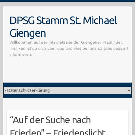
Skip
to
DPSG Stamm St. Michael
content
Giengen
Willkommen auf der Internetseite der Giengener Pfadfinder.
Hier kannst du dich über uns und was bei uns so alles passiert
informieren.
“Auf der Suche nach
Frieden” – Friedenslicht