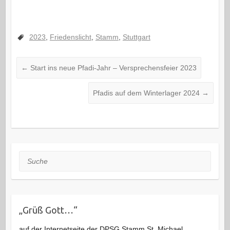
2023
,
Friedenslicht
,
Stamm
,
Stuttgart
←
Start ins neue Pfadi-Jahr – Versprechensfeier 2023
Pfadis auf dem Winterlager 2024
→
Suche
„Grüß Gott…“
auf der Internetseite der DPSG Stamm St. Michael