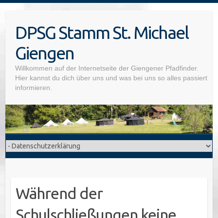
Skip
to
DPSG Stamm St. Michael
content
Giengen
Willkommen auf der Internetseite der Giengener Pfadfinder.
Hier kannst du dich über uns und was bei uns so alles passiert
informieren.
Während der
Schulschließungen keine