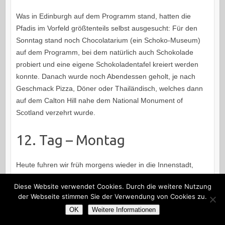
Was in Edinburgh auf dem Programm stand, hatten die
Pfadis im Vorfeld größtenteils selbst ausgesucht: Für den
Sonntag stand noch Chocolatarium (ein Schoko-Museum)
auf dem Programm, bei dem natürlich auch Schokolade
probiert und eine eigene Schokoladentafel kreiert werden
konnte. Danach wurde noch Abendessen geholt, je nach
Geschmack Pizza, Döner oder Thailändisch, welches dann
auf dem Calton Hill nahe dem National Monument of
Scotland verzehrt wurde.
12. Tag – Montag
Heute fuhren wir früh morgens wieder in die Innenstadt,
denn für den Vormittag war geplant Edinburgh Castle zu
Diese Website verwendet Cookies. Durch die weitere Nutzung
besichtigen. Mit Audioguides ausgerüstet konnten wir so die
der Webseite stimmen Sie der Verwendung von Cookies zu.
verschiedenen Teile der Burganlage und Ausstellungen in ihr
OK
Weitere Informationen
erkunden, von Wehranlagen, der One’o’clock-Gun, dem
Gefängnis, einer alten Kapelle, der Great Hall bis hin zum