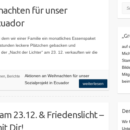
Suc
nachten für unser
Ecuador
„G
ei dem wir einer Familie ein monatliches Essenspaket
nstunden leckere Plätzchen gebacken und
auf 
der „Nacht der Lichter“ am 23. 12. verkauften wir die
Mich
Stam
Bild
Mitg
Aktionen an Weihnachten für unser
nen
,
Berichte
beim
Sozialprojekt in Ecuador
weiterlesen
Den
am 23.12. & Friedenslicht –
Wir 
t Dir!
Unte