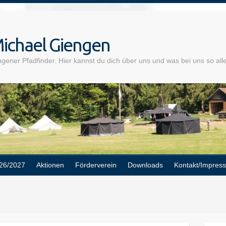
ichael Giengen
gener Pfadfinder. Hier kannst du dich über uns und was bei uns so alle
26/2027
Aktionen
Förderverein
Downloads
Kontakt/Impres