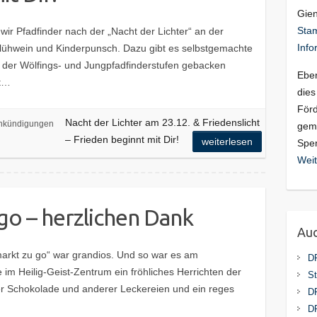
Gie
Stam
wir Pfadfinder nach der „Nacht der Lichter“ an der
Info
 Glühwein und Kinderpunsch. Dazu gibt es selbstgemachte
 der Wölfings- und Jungpfadfinderstufen gebacken
Eben
ht…
dies
Förd
Nacht der Lichter am 23.12. & Friedenslicht
nkündigungen
geme
– Frieden beginnt mit Dir!
weiterlesen
Spen
Weit
go – herzlichen Dank
Auc
markt zu go“ war grandios. Und so war es am
D
m Heilig-Geist-Zentrum ein fröhliches Herrichten der
St
er Schokolade und anderer Leckereien und ein reges
D
DP