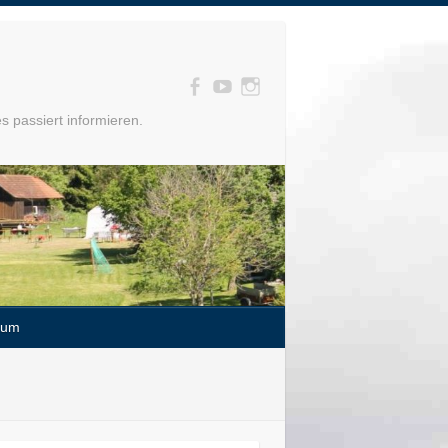
s passiert informieren.
sum